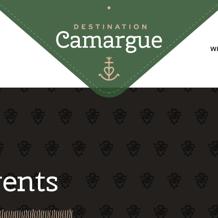
W
ents