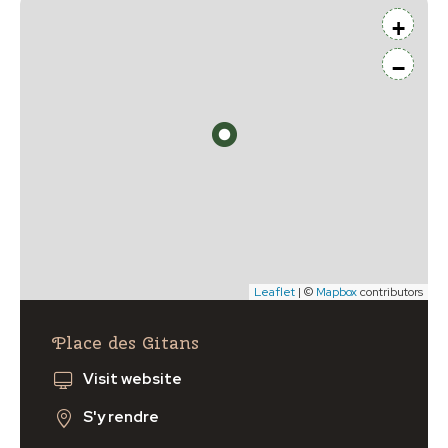
+
−
Leaflet
| ©
Mapbox
contributors
Place des Gitans
Visit website
S'y rendre