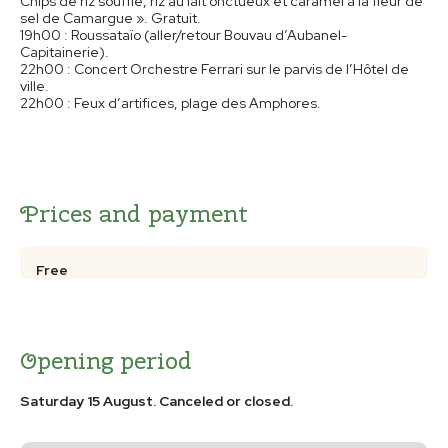
Chips de riz soufflé, riz au lait onctueux et caramel à la fleur de
sel de Camargue ». Gratuit.
19h00 : Roussataïo (aller/retour Bouvau d’Aubanel-
Capitainerie).
22h00 : Concert Orchestre Ferrari sur le parvis de l’Hôtel de
ville.
22h00 : Feux d’artifices, plage des Amphores.
Prices and payment
Free
Opening period
Saturday 15 August. Canceled or closed.