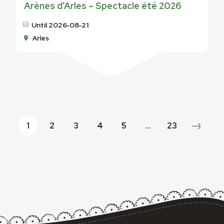
Arènes d’Arles – Spectacle été 2026
Until 2026‑08‑21
Arles
1
2
3
4
5
…
23