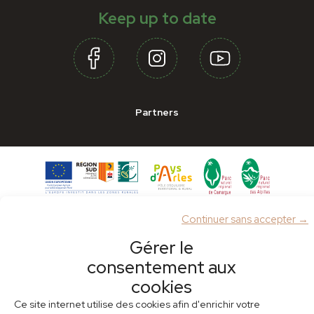
Keep up to date
Partners
Continuer sans accepter →
Gérer le
Mentions légales
Cookie policy (EU)
consentement aux
cookies
Ce site internet utilise des cookies afin d'enrichir votre