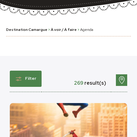
Destination Camargue
>
À voir / À faire
>
Agenda
Filter
269
result(s)