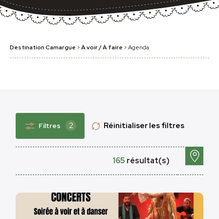
Destination Camargue
>
À voir / À faire
>
Agenda
2
Réinitialiser les filtres
Filtres
165
résultat(s)