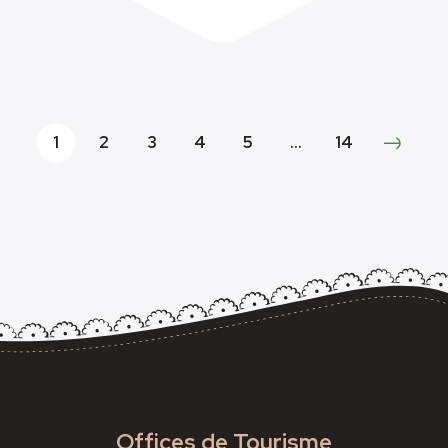
1
2
3
4
5
…
14
Offices de Tourisme