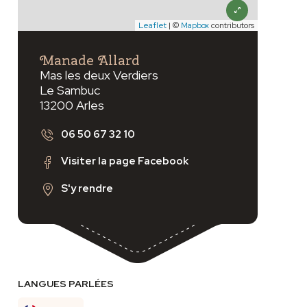
Leaflet
| ©
Mapbox
contributors
vant
Manade Allard
Mas les deux Verdiers
Le Sambuc
13200 Arles
06 50 67 32 10
Visiter la page Facebook
S'y rendre
LANGUES PARLÉES