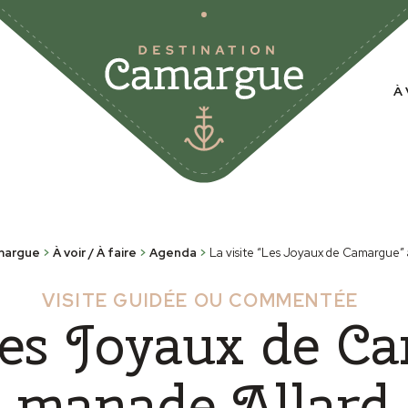
À 
margue
>
À voir / À faire
>
Agenda
>
La visite “Les Joyaux de Camargue” 
VISITE GUIDÉE OU COMMENTÉE
Les Joyaux de Ca
manade Allard