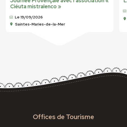
Journée Provençale avec l’association «
L
Ciéuta mistralenco »
Le 19/09/2026
Saintes-Maries-de-la-Mer
Offices de Tourisme