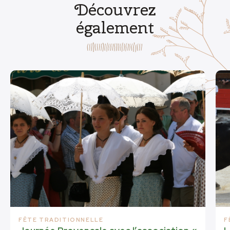
Découvrez
également
FÊTE TRADITIONNELLE
F