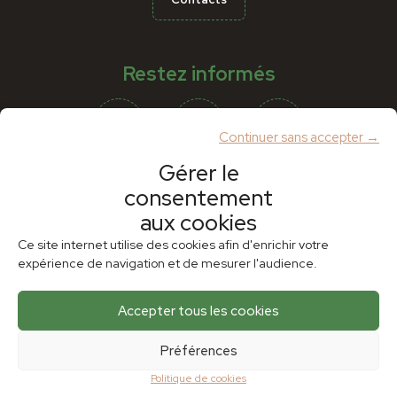
Restez informés
Continuer sans accepter →
Gérer le
consentement
Partenaires
aux cookies
Ce site internet utilise des cookies afin d'enrichir votre
expérience de navigation et de mesurer l'audience.
Accepter tous les cookies
Préférences
Politique de cookies
Plan du site
Mentions légales
Politique de cookies (UE)