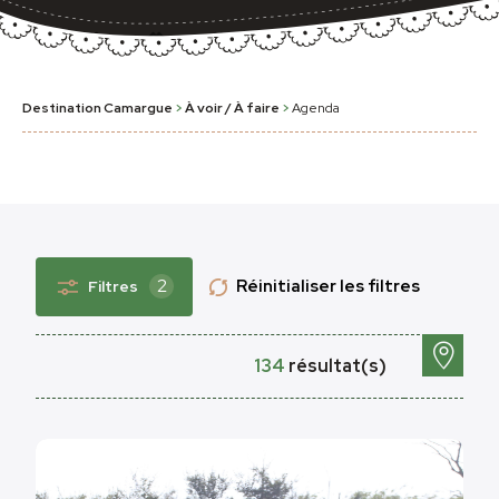
Destination Camargue
>
À voir / À faire
>
Agenda
2
Réinitialiser les filtres
Filtres
134
résultat(s)