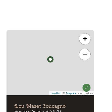
+
−
Leaflet
| ©
Mapbox
contributors
xt
Lou Maset Coucagno
Route d'Arles - RD 570