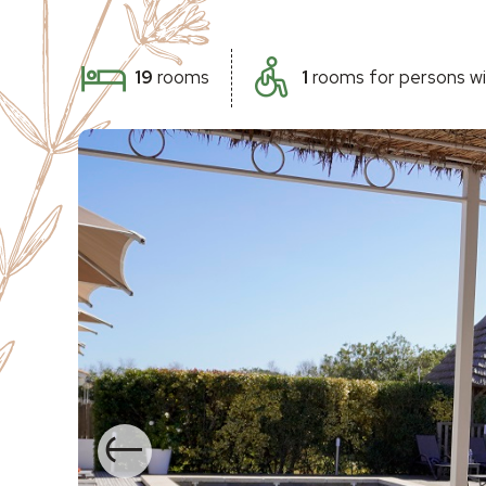
19
rooms
1
rooms for persons wi
Previous