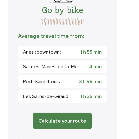
Go by bike
Average travel time from:
Arles (downtown)
1 h 55 min
Saintes-Maries-de-la-Mer
4 min
Port-Saint-Louis
3 h 56 min
Les Salins-de-Giraud
1 h 35 min
Calculate your route