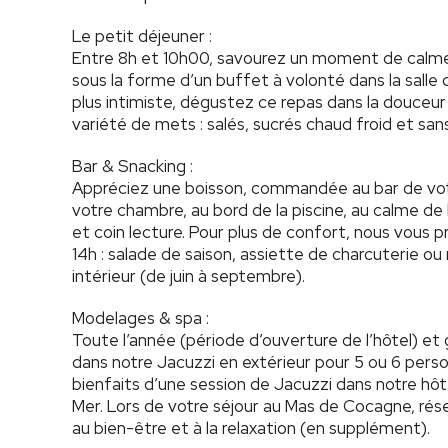
Le petit déjeuner :
Entre 8h et 10h00, savourez un moment de calme dè
sous la forme d’un buffet à volonté dans la salle
plus intimiste, dégustez ce repas dans la douceu
variété de mets : salés, sucrés chaud froid et sa
Bar & Snacking :
Appréciez une boisson, commandée au bar de votr
votre chambre, au bord de la piscine, au calme de
et coin lecture. Pour plus de confort, nous vous 
14h : salade de saison, assiette de charcuterie ou
intérieur (de juin à septembre).
Modelages & spa :
Toute l’année (période d’ouverture de l’hôtel) e
dans notre Jacuzzi en extérieur pour 5 ou 6 pers
bienfaits d’une session de Jacuzzi dans notre hô
Mer. Lors de votre séjour au Mas de Cocagne, ré
au bien-être et à la relaxation (en supplément).