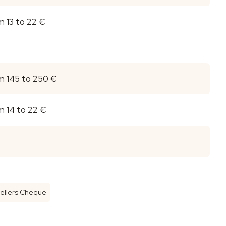
m 13 to 22 €
m 145 to 250 €
m 14 to 22 €
vellers Cheque