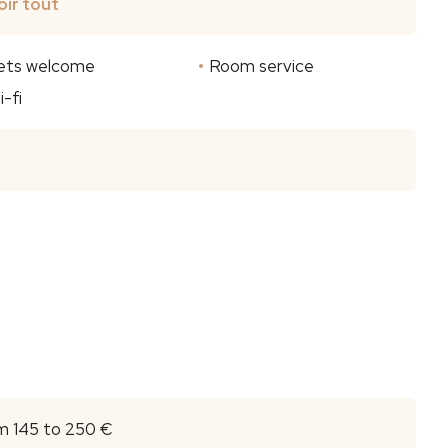
oir tout
ets welcome
Room service
i-fi
m 145 to 250 €