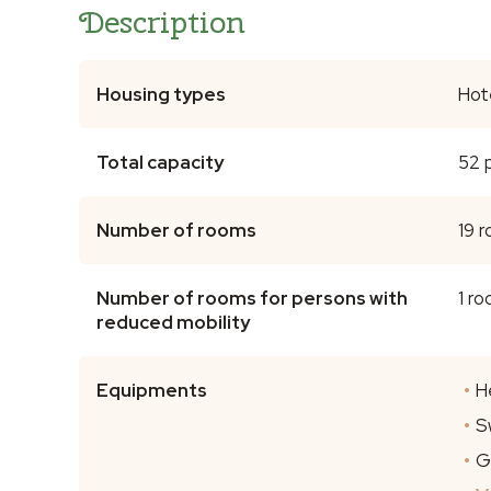
Description
Housing types
Hot
Total capacity
52 
Number of rooms
19 
Number of rooms for persons with
1 r
reduced mobility
Equipments
H
S
G