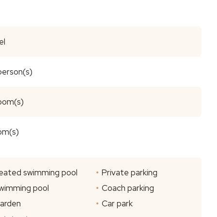
el
person(s)
room(s)
oom(s)
eated swimming pool
Private parking
wimming pool
Coach parking
arden
Car park