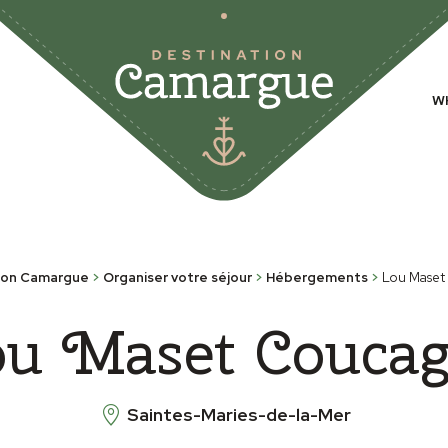
W
ion Camargue
>
Organiser votre séjour
>
Hébergements
>
Lou Maset
u Maset Couca
Saintes-Maries-de-la-Mer