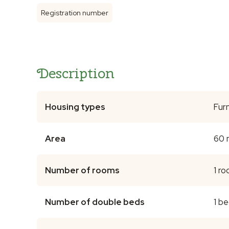
Registration number
Description
Housing types
Fur
Area
60 
Number of rooms
1 r
Number of double beds
1 be