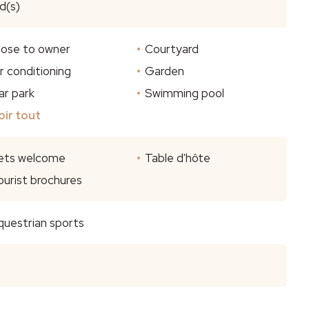
d(s)
lose to owner
Courtyard
ir conditioning
Garden
ar park
Swimming pool
oir tout
ets welcome
Table d'hôte
ourist brochures
questrian sports