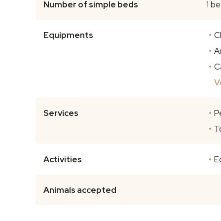
Number of simple beds
1 be
Equipments
C
A
C
V
Services
P
T
Activities
E
Animals accepted