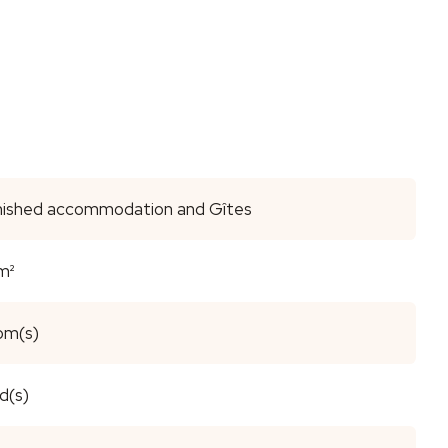
nished accommodation and Gîtes
m²
oom(s)
d(s)