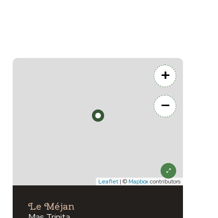
+
−
Leaflet
| ©
Mapbox
contributors
xt
Le Méjan
Mas Trinita