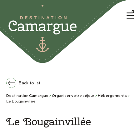
Back to list
Destination Camargue
>
Organiser votre séjour
>
Hébergements
>
Le Bougainvillée
Le Bougainvillée