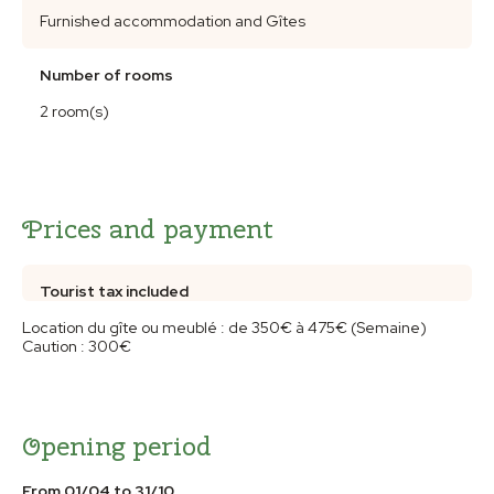
Furnished accommodation and Gîtes
Number of rooms
2 room(s)
Prices and payment
Tourist tax included
Location du gîte ou meublé : de 350€ à 475€ (Semaine)
Caution : 300€
Opening period
From 01/04 to 31/10.