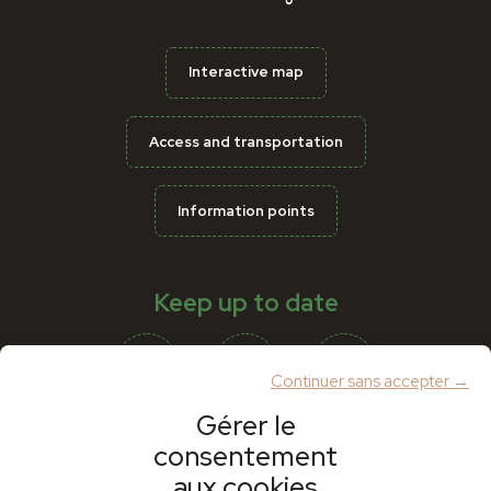
Interactive map
Access and transportation
Information points
Keep up to date
Continuer sans accepter →
Gérer le
consentement
Partners
aux cookies