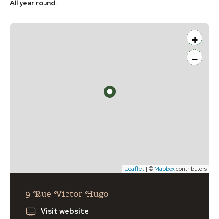
All year round.
+
−
Leaflet
| ©
Mapbox
contributors
9 Rue Victor Hugo
Visit website