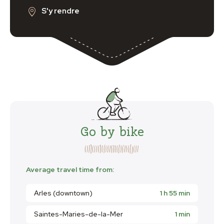
S'y rendre
Go by bike
Average travel time from:
Arles (downtown)
1 h 55 min
Saintes-Maries-de-la-Mer
1 min