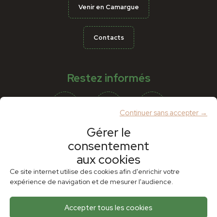
Venir en Camargue
Contacts
Restez informés
Continuer sans accepter →
Gérer le
consentement
Partenaires
aux cookies
Ce site internet utilise des cookies afin d'enrichir votre
expérience de navigation et de mesurer l'audience.
Accepter tous les cookies