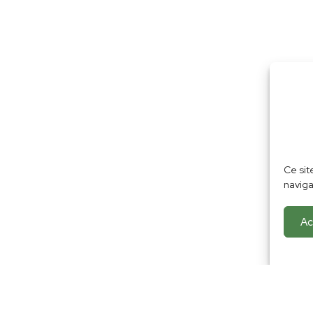
Ce sit
naviga
Ac
Découvrez également