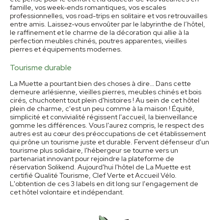
famille, vos week-ends romantiques, vos escales
professionnelles, vos road-trips en solitaire et vos retrouvailles
entre amis. Laissez-vous envoûter par le labyrinthe de l’hôtel,
le raffinement et le charme de la décoration qui allie à la
perfection meubles chinés, poutres apparentes, vieilles
pierres et équipements modernes.
Tourisme durable
La Muette a pourtant bien des choses à dire… Dans cette
demeure arlésienne, vieilles pierres, meubles chinés et bois
cirés, chuchotent tout plein d'histoires ! Au sein de cet hôtel
plein de charme, c'est un peu comme à la maison ! Équité,
simplicité et convivialité régissent l'accueil, la bienveillance
gomme les différences. Vous l'aurez compris, le respect des
autres est au cœur des préoccupations de cet établissement
qui prône un tourisme juste et durable. Fervent défenseur d'un
tourisme plus solidaire, l'hébergeur se tourne vers un
partenariat innovant pour rejoindre la plateforme de
réservation Solikend. Aujourd'hui l'hôtel de La Muette est
certifié Qualité Tourisme, Clef Verte et Accueil Vélo.
L'obtention de ces 3 labels en dit long sur l'engagement de
cet hôtel volontaire et indépendant.