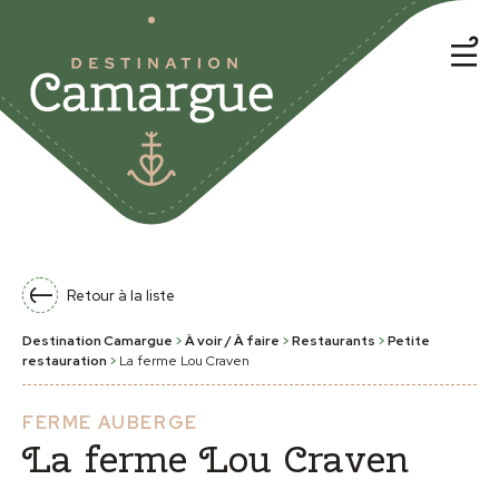
Retour à la liste
Destination Camargue
>
À voir / À faire
>
Restaurants
>
Petite
restauration
>
La ferme Lou Craven
FERME AUBERGE
La ferme Lou Craven