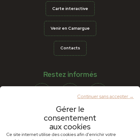
Carte interactive
Venir en Camargue
Contacts
Restez informés
Continuer sans accepter →
Gérer le
consentement
Partenaires
aux cookies
Ce site internet utilise des cookies afin d'enrichir votre