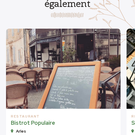
également
RESTAURANT
R
Bistrot Populaire
S
Arles