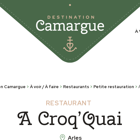
À 
on Camargue
>
À voir / À faire
>
Restaurants
>
Petite restauration
>
RESTAURANT
A Croq’Quai
Arles