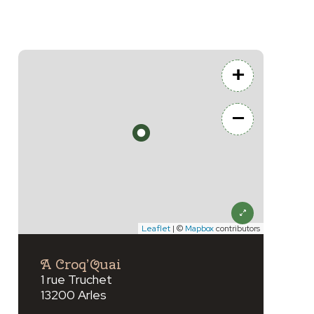
+
−
Leaflet
| ©
Mapbox
contributors
vant
A Croq’Quai
1 rue Truchet
13200 Arles