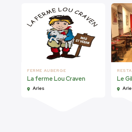
FERME AUBERGE
REST
La ferme Lou Craven
Le Gi
Arles
Arle