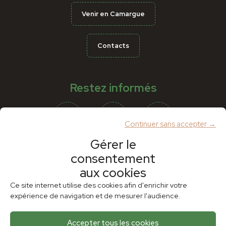
Venir en Camargue
Contacts
Restez informés
Continuer sans accepter →
Gérer le
consentement
Partenaires
aux cookies
Ce site internet utilise des cookies afin d'enrichir votre
expérience de navigation et de mesurer l'audience.
Accepter tous les cookies