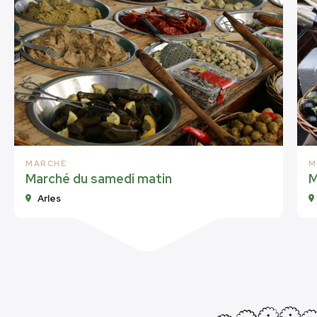
MARCHÉ
M
Marché du samedi matin
M
Arles