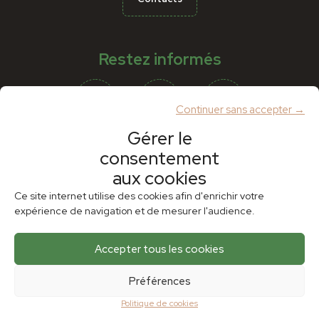
Restez informés
Continuer sans accepter →
Gérer le
consentement
Partenaires
aux cookies
Ce site internet utilise des cookies afin d'enrichir votre
expérience de navigation et de mesurer l'audience.
Accepter tous les cookies
Préférences
Politique de cookies
Plan du site
Mentions légales
Politique de cookies (UE)