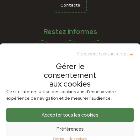
Contacts
Restez informés
Continuer sans accepter →
Gérer le
consentement
Partenaires
aux cookies
Ce site internet utilise des cookies afin d'enrichir votre
expérience de navigation et de mesurer l'audience.
Accepter tous les cookies
Préférences
Politique de cookies
Plan du site
Mentions légales
Politique de cookies (UE)