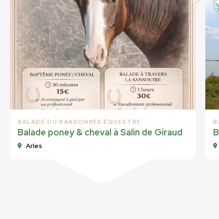
BALADE OU RANDONNÉE ÉQUESTRE
B
Balade poney & cheval à Salin de Giraud
B
Arles