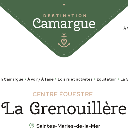
À 
on Camargue
>
À voir / À faire
>
Loisirs et activités
>
Equitation
>
La G
CENTRE ÉQUESTRE
La Grenouillère
Saintes-Maries-de-la-Mer