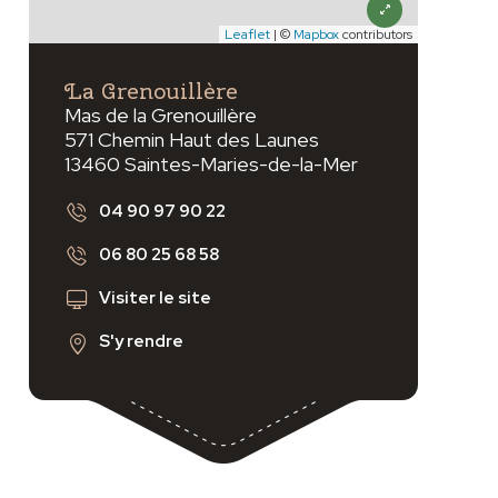
Leaflet
| ©
Mapbox
contributors
vant
La Grenouillère
Mas de la Grenouillère
571 Chemin Haut des Launes
13460 Saintes-Maries-de-la-Mer
04 90 97 90 22
06 80 25 68 58
Visiter le site
S'y rendre