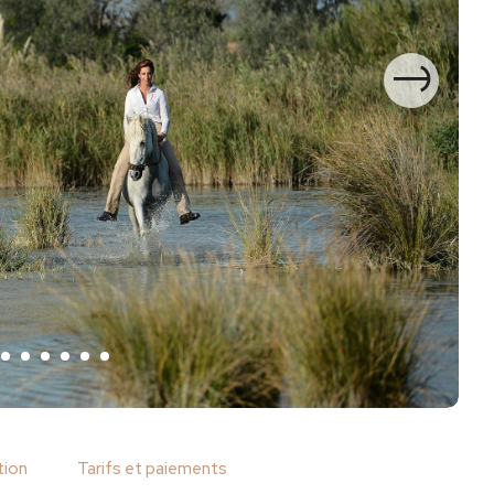
Sui
tion
Tarifs et paiements