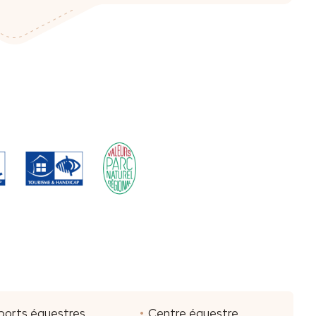
ports équestres
Centre équestre