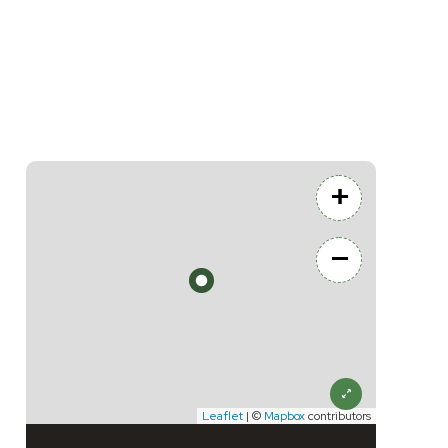
+
−
Leaflet
| ©
Mapbox
contributors