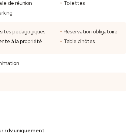
alle de réunion
Toilettes
arking
isites pédagogiques
Réservation obligatoire
ente à la propriété
Table d'hôtes
nimation
Sur rdv uniquement.