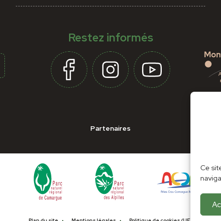
Restez informés
Partenaires
Ce sit
naviga
Ac
Plan du site
Mentions légales
Politique de cookies (UE)