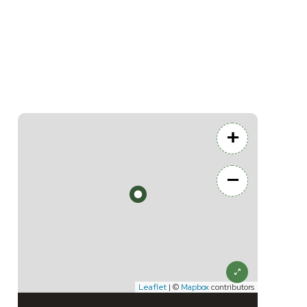
+
−
Leaflet
| ©
Mapbox
contributors