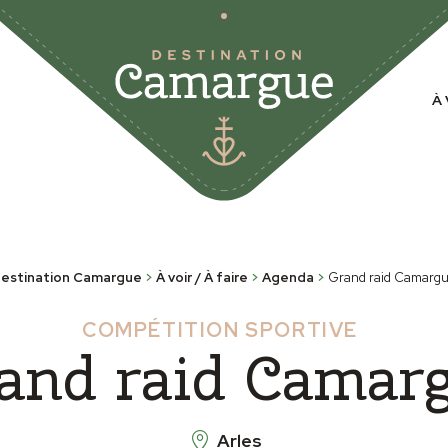
À 
estination Camargue
>
À voir / À faire
>
Agenda
>
Grand raid Camarg
COMPÉTITION SPORTIVE
and raid Camar
Arles