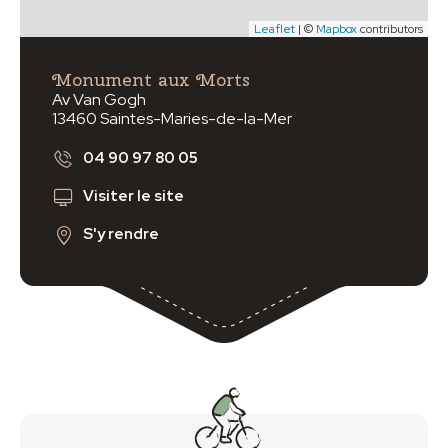
Leaflet
| ©
Mapbox
contributors
Monument aux Morts
Av Van Gogh
13460 Saintes-Maries-de-la-Mer
04 90 97 80 05
Visiter le site
S'y rendre